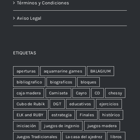
Términos y Condiciones
Aviso Legal
ETIQUETAS
aperturas
aquamarine games
BALAGIUM
bibliografico
biograficos
bloques
caja madera
Camiseta
Cayro
CD
chessy
Cubo de Rubik
DGT
educativos
ejercicios
ELK and RUBY
estrategia
Finales
histórico
iniciación
juegos de ingenio
juegos madera
Juegos Tradicionales
La casa del ajedrez
libros