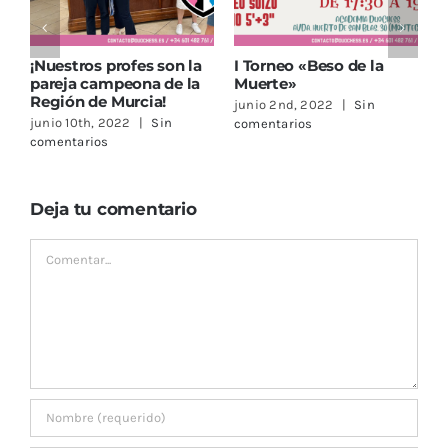
¡Nuestros profes son la
I Torneo «Beso de la
¡
pareja campeona de la
Muerte»
P
Región de Murcia!
junio 2nd, 2022
|
Sin
a
junio 10th, 2022
|
Sin
comentarios
c
comentarios
Deja tu comentario
Comentar