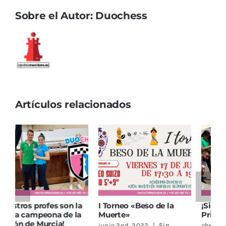
Sobre el Autor:
Duochess
Artículos relacionados
¡Sigue la Escuela de
¡Bienvenidos a la nueva
T
Primavera Duochess!
web de Duochess!
M
abril 20th, 2022
|
Sin
junio 16th, 2023
|
Sin
j