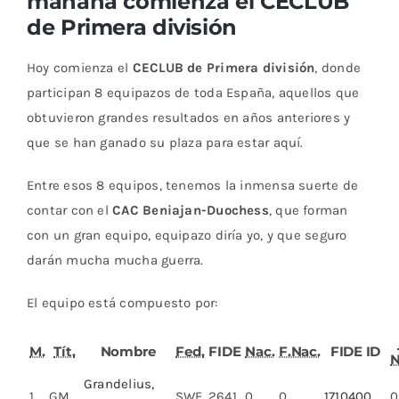
mañana comienza el CECLUB
de Primera división
Hoy comienza el
CECLUB de Primera división
, donde
participan 8 equipazos de toda España, aquellos que
obtuvieron grandes resultados en años anteriores y
que se han ganado su plaza para estar aquí.
Entre esos 8 equipos, tenemos la inmensa suerte de
contar con el
CAC Beniajan-Duochess
, que forman
con un gran equipo, equipazo diría yo, y que seguro
darán mucha mucha guerra.
El equipo está compuesto por:
M.
Tít.
Nombre
Fed.
FIDE
Nac.
F.Nac.
FIDE ID
N
Grandelius,
1
GM
SWE
2641
0
0
1710400
0