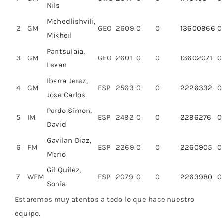
Nils
Mchedlishvili,
2
GM
GEO
2609
0
0
13600966
0
Mikheil
Pantsulaia,
3
GM
GEO
2601
0
0
13602071
0
Levan
Ibarra Jerez,
4
GM
ESP
2563
0
0
2226332
0
Jose Carlos
Pardo Simon,
5
IM
ESP
2492
0
0
2296276
0
David
Gavilan Diaz,
6
FM
ESP
2269
0
0
2260905
0
Mario
Gil Quilez,
7
WFM
ESP
2079
0
0
2263980
0
Sonia
Estaremos muy atentos a todo lo que hace nuestro
equipo.