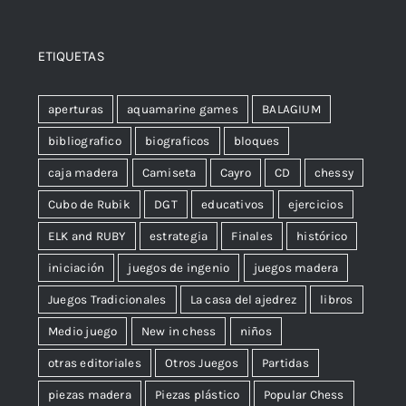
ETIQUETAS
aperturas
aquamarine games
BALAGIUM
bibliografico
biograficos
bloques
caja madera
Camiseta
Cayro
CD
chessy
Cubo de Rubik
DGT
educativos
ejercicios
ELK and RUBY
estrategia
Finales
histórico
iniciación
juegos de ingenio
juegos madera
Juegos Tradicionales
La casa del ajedrez
libros
Medio juego
New in chess
niños
otras editoriales
Otros Juegos
Partidas
piezas madera
Piezas plástico
Popular Chess