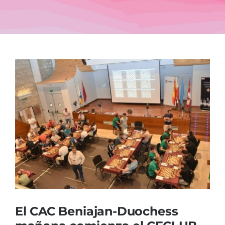
Blog
Ver
imagen
más
grande
El CAC Beniajan-Duochess