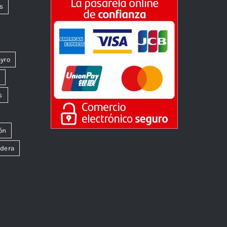
s
yro
k
s
ón
dera