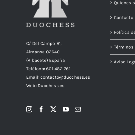
Quienes 
Contacto
Política d
C/ Del Campo 91,
Términos 
Almansa 02640
(Albacete) España
Aviso Leg
Teléfono:
601 482 761
Email:
contacto@duochess.es
Web: Duochess.es