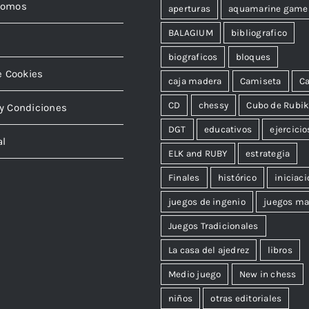
somos
aperturas
aquamarine game
BALAGIUM
bibliografico
biograficos
bloques
e Cookies
caja madera
Camiseta
Ca
CD
chessy
Cubo de Rubi
y Condiciones
DGT
educativos
ejercicio
al
ELK and RUBY
estrategia
Finales
histórico
iniciaci
juegos de ingenio
juegos ma
Juegos Tradicionales
La casa del ajedrez
libros
Medio juego
New in chess
niños
otras editoriales