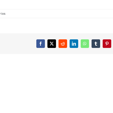
rios
Facebook
X
Reddit
LinkedIn
WhatsApp
Tumblr
Pint