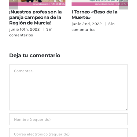
¡Nuestros profes son la
I Torneo «Beso de la
¡
pareja campeona de la
Muerte»
P
Región de Murcia!
junio 2nd, 2022
|
Sin
a
junio 10th, 2022
|
Sin
comentarios
c
comentarios
Deja tu comentario
Comentar