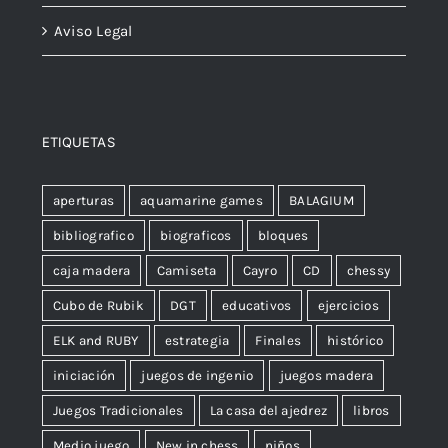
Aviso Legal
ETIQUETAS
aperturas
aquamarine games
BALAGIUM
bibliografico
biograficos
bloques
caja madera
Camiseta
Cayro
CD
chessy
Cubo de Rubik
DGT
educativos
ejercicios
ELK and RUBY
estrategia
Finales
histórico
iniciación
juegos de ingenio
juegos madera
Juegos Tradicionales
La casa del ajedrez
libros
Medio juego
New in chess
niños