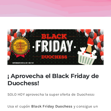
Blog
Ver
imagen
más
grande
¡ Aprovecha el Black Friday de
Duochess!
SOLO HOY aprovecha la super oferta de Duochess:
Usa el cupón
Black Friday Duochess
y consigue un