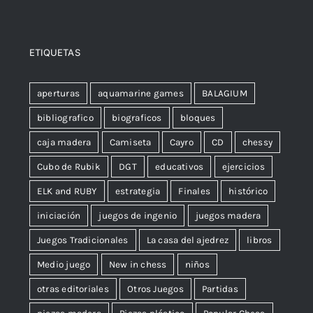
ETIQUETAS
aperturas
aquamarine games
BALAGIUM
bibliografico
biograficos
bloques
caja madera
Camiseta
Cayro
CD
chessy
Cubo de Rubik
DGT
educativos
ejercicios
ELK and RUBY
estrategia
Finales
histórico
iniciación
juegos de ingenio
juegos madera
Juegos Tradicionales
La casa del ajedrez
libros
Medio juego
New in chess
niños
otras editoriales
Otros Juegos
Partidas