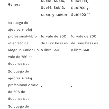
Sub18, Sub16,
Sub2000,
General
Sub14, Sub12,
Sub1700 y
*
Sub1400 **
Sub10 y Sub08
1º: Juego de
ajedrez + reloj
profesional+libro
1º: vale de 20€
1º: vale de 20€
«Secreto de
de Duochess.es
de Duochess.es
Magnus Carlen» o
o libro SMC
o libro SMC
vale de 75€ de
duochess.es
2º: Juego de
ajedrez + reloj
profesional o vale
de 50€ de
duochess.es
3º: Juego de