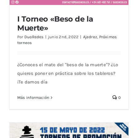
Blog
I Torneo «Beso de la
Muerte»
Por
DuoRedes
|
junio 2nd, 2022
|
Ajedrez
,
Próximos
torneos
I Torneo «Beso de la Muerte»
¿Conoces el mate del "beso de la muerte"? ¿Lo
quieres poner en práctica sobre los tableros?
¡Te damos día
Más información
0