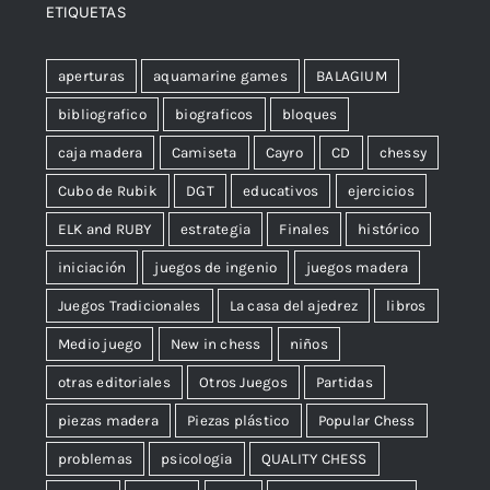
ETIQUETAS
aperturas
aquamarine games
BALAGIUM
bibliografico
biograficos
bloques
caja madera
Camiseta
Cayro
CD
chessy
Cubo de Rubik
DGT
educativos
ejercicios
ELK and RUBY
estrategia
Finales
histórico
iniciación
juegos de ingenio
juegos madera
Juegos Tradicionales
La casa del ajedrez
libros
Medio juego
New in chess
niños
otras editoriales
Otros Juegos
Partidas
piezas madera
Piezas plástico
Popular Chess
problemas
psicologia
QUALITY CHESS