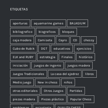
ETIQUETAS
aperturas
aquamarine games
BALAGIUM
bibliografico
biograficos
bloques
caja madera
Camiseta
Cayro
CD
chessy
Cubo de Rubik
DGT
educativos
ejercicios
ELK and RUBY
estrategia
Finales
histórico
iniciación
juegos de ingenio
juegos madera
Juegos Tradicionales
La casa del ajedrez
libros
Medio juego
New in chess
niños
otras editoriales
Otros Juegos
Partidas
piezas madera
Piezas plástico
Popular Chess
problemas
psicologia
QUALITY CHESS