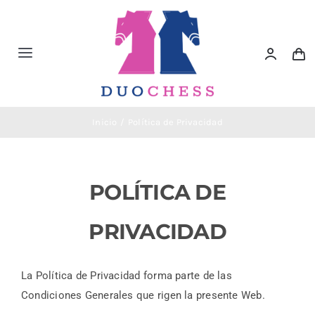
Saltar
al
contenido
Toggle
Navigation
Material de Ajedrez
Inicio
Política de Privacidad
Libros de Ajedrez
POLÍTICA DE
Accesorios de Ajedrez
PRIVACIDAD
Juegos Educativos e Ingenio
La Política de Privacidad forma parte de las
Outlet
Condiciones Generales que rigen la presente Web.