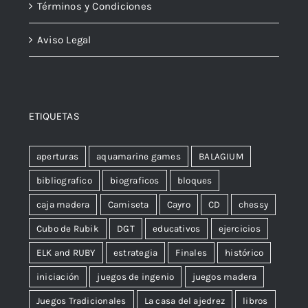
Términos y Condiciones
Aviso Legal
ETIQUETAS
aperturas
aquamarine games
BALAGIUM
bibliografico
biograficos
bloques
caja madera
Camiseta
Cayro
CD
chessy
Cubo de Rubik
DGT
educativos
ejercicios
ELK and RUBY
estrategia
Finales
histórico
iniciación
juegos de ingenio
juegos madera
Juegos Tradicionales
La casa del ajedrez
libros