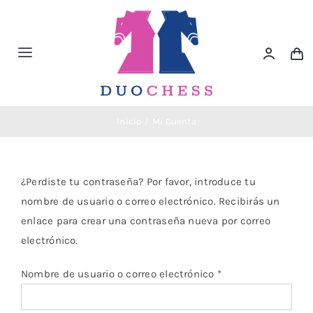
Saltar
al
contenido
Toggle
Navigation
Material de Ajedrez
Inicio
Mi Cuenta
Libros de Ajedrez
¿Perdiste tu contraseña? Por favor, introduce tu
Accesorios de Ajedrez
nombre de usuario o correo electrónico. Recibirás un
enlace para crear una contraseña nueva por correo
Juegos Educativos e Ingenio
electrónico.
Obligatorio
Nombre de usuario o correo electrónico
*
Outlet