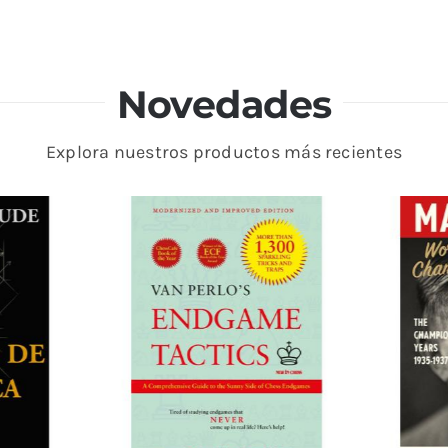
Novedades
Explora nuestros productos más recientes
mento más conocido para la disfunción eréctil, en lo
nérico sin receta
es uno de ellos. Aunque a muchas pe
puesta directa a esa pregunta. Ambos tratamientos pu
sfunción eréctil, pero ambos tienen características di
de manera diferente.