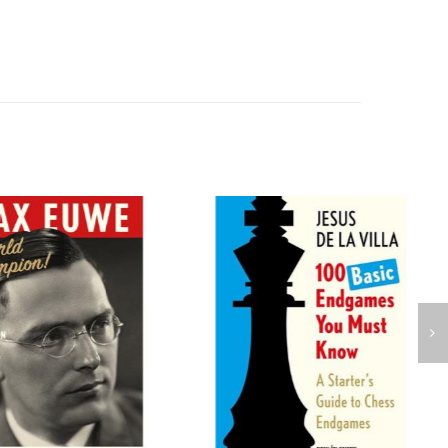
s últimos años se han puesto a disposición
rsonas les gustaría saber qué tratamiento
eden ayudar a los hombres a conseguir
ferentes que se adaptan a hombres distintos