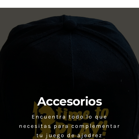
la
página
de
producto
Accesorios
Encuentra todo lo que
necesitas para complementar
tu juego de ajedrez