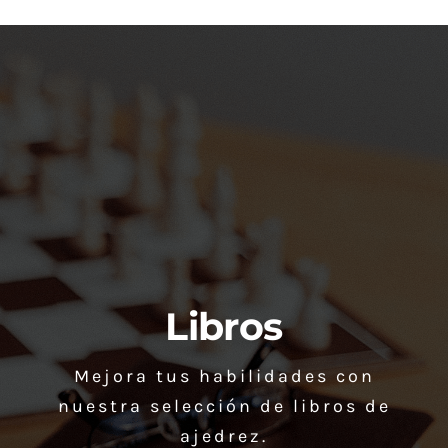
la
la
página
página
de
de
producto
producto
Libros
Mejora tus habilidades con
nuestra selección de libros de
ajedrez.