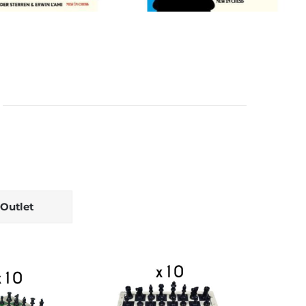
Juega y Aprende 2 (Nueva
asic Endgames You
edición)
Must Know
Editoriales
Iniciación
Libros
es
Finales
New in Chess
Niños
27,99
€
17,50
€
l
Detalles
Añadir al
Detalles
carrito
Outlet