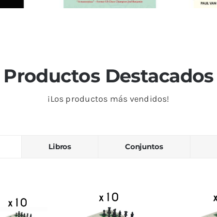
 Tactics
Max Euwe World Champion!
improved
The Champion’s Years 1935-
100 B
1937
Productos Destacados
io Juego
Biograficos
Editoriales
New in
Editorial
Chess
¡Los productos más vendidos!
24,95
€
Detalles
Añadir al
Detalles
Añadir a
carrito
carrito
Libros
Conjuntos