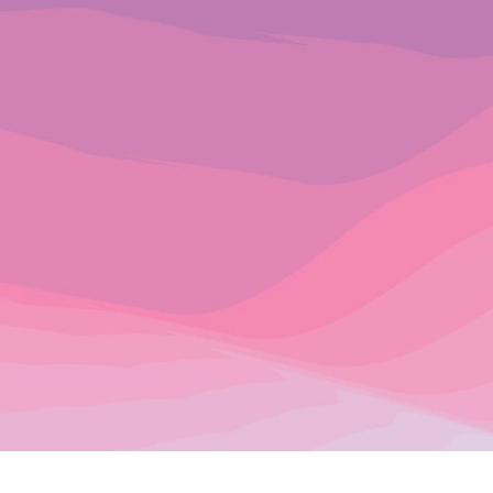
edrez
 TU JUEGO EN NUESTRA
JES Y MUCHO MÁS