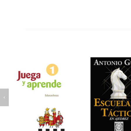
Aunque
Viagra genérico online
es el medica
varios tratamientos alternativos.
Cialis ge
es mejor, en realidad no hay una res
erecciones satisfactorias y a vencer su di