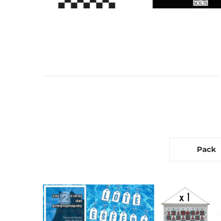
Van Perlo’s Endgame
ESCUELA DE TÁCTICA EN
– Modernized and 
AJEDREZ Antonio Gude
edition
Editorial Solis
Editoriales
Medio
Editoriales
Finales
Med
Juego
New in Chess
39,00
€
29,95
€
Añadir al
Detalles
Añadir al
carrito
carrito
Pack