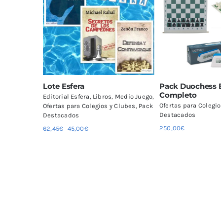
Lote Esfera
Pack Duochess 
Completo
Editorial Esfera
,
Libros
,
Medio Juego
,
Ofertas para Colegi
Ofertas para Colegios y Clubes
,
Pack
Destacados
Destacados
Añadir al carrito
Selecciona
El
El
250,00
€
62,45
€
45,00
€
precio
precio
Detalles
Deta
original
actual
era:
es:
62,45€.
45,00€.