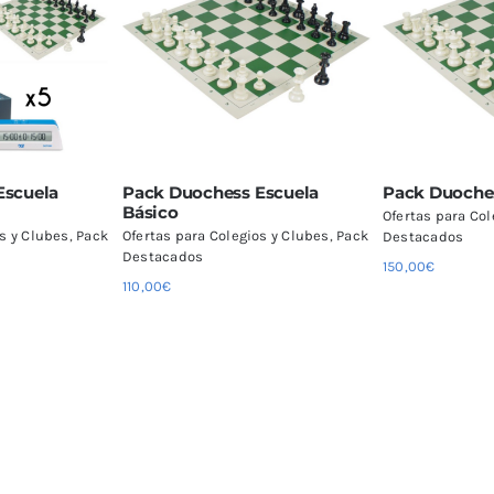
Escuela
Pack Duochess Escuela
Pack Duoches
Básico
Ofertas para Col
os y Clubes
,
Pack
Ofertas para Colegios y Clubes
,
Pack
Destacados
Destacados
150,00
€
Este
Este
r opciones
Seleccionar opciones
Selecc
110,00
€
producto
producto
lles
Detalles
tiene
tiene
múltiples
múltiples
variantes.
variantes.
Las
Las
opciones
opciones
se
se
pueden
pueden
elegir
elegir
en
en