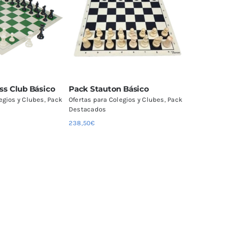
s Club Básico
Pack Stauton Básico
egios y Clubes
,
Pack
Ofertas para Colegios y Clubes
,
Pack
Destacados
238,50
€
Este
ionar opciones
Añadir al carrito
producto
Detalles
Detalles
tiene
múltiples
variantes.
Las
opciones
se
pueden
elegir
en