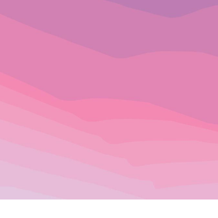
tes del aj
UE NECESITAS PARA MEJORAR
REZ. TABLEROS, PIEZAS, RELO
!DESCUBRE MÁS!